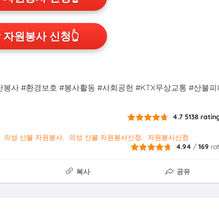
 자원봉사 신청
👆
재난봉사 #환경보호 #봉사활동 #사회공헌 #KTX무상교통 #산불피
4.7
5138
ratin
의성 산불 자원봉사
의성 산불 자원봉사신청
자원봉사신청
4.94
/
169
ra
복사
공유