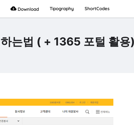
Tipography
ShortCodes
Download
는법 ( + 1365 포털 활용)