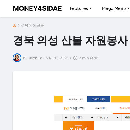
MONEY4SIDAE
Features
Mega Menu
홈
경북 의성 산불
경북 의성 산불 자원봉사 하
by
usabuk
•
3월 30, 2025
•
2 min read